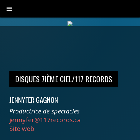
menu
DISQUES 7IÈME CIEL/117 RECORDS
JENNYFER GAGNON
Productrice de spectacles
jennyfer@117records.ca
Site web