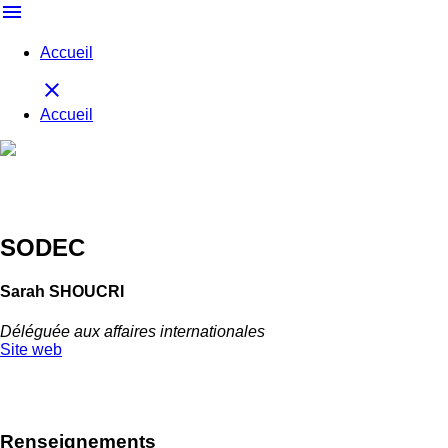
menu
Accueil
close
Accueil
SODEC
Sarah SHOUCRI
Déléguée aux affaires internationales
Site web
Retour à la délégation
Renseignements