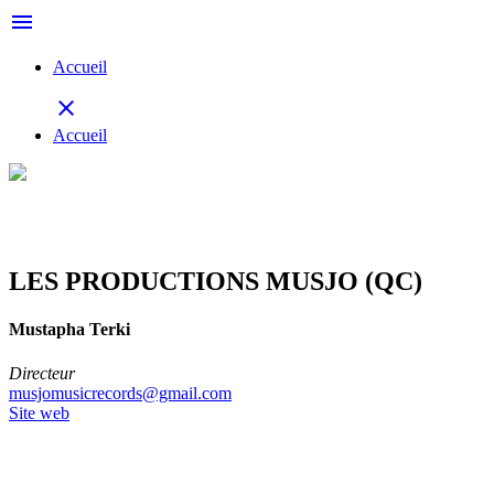
menu
Accueil
close
Accueil
LES PRODUCTIONS MUSJO (QC)
Mustapha Terki
Directeur
musjomusicrecords@gmail.com
Site web
Retour à la délégation