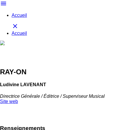
menu
Accueil
close
Accueil
RAY-ON
Ludivine LAVENANT
Directrice Générale / Éditrice / Superviseur Musical
Site web
Retour à la délégation
Renseignements