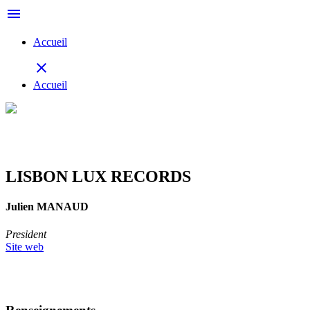
menu
Accueil
close
Accueil
LISBON LUX RECORDS
Julien MANAUD
President
Site web
Retour à la délégation