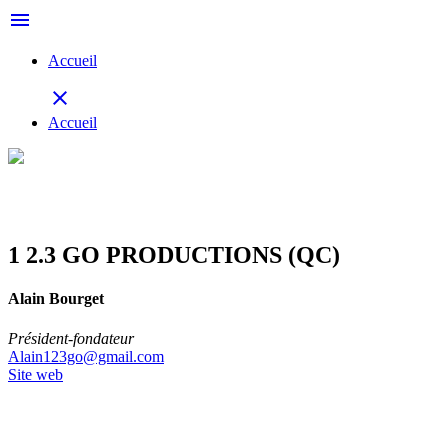
menu
Accueil
close
Accueil
1 2.3 GO PRODUCTIONS (QC)
Alain Bourget
Président-fondateur
Alain123go@gmail.com
Site web
Retour à la délégation