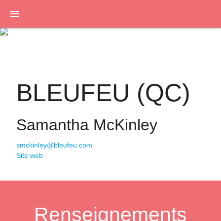
menu
BLEUFEU (QC)
Samantha McKinley
smckinley@bleufeu.com
Site web
Renseignements