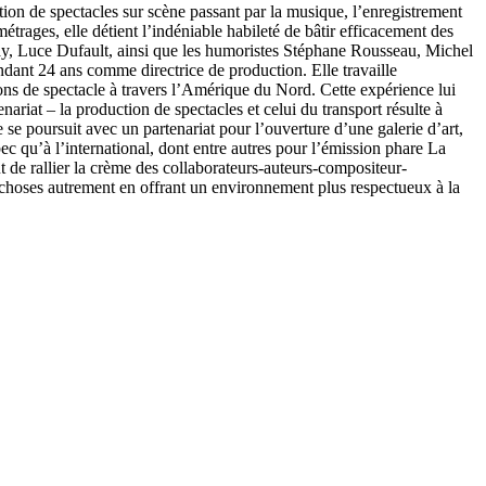
ion de spectacles sur scène passant par la musique, l’enregistrement
trages, elle détient l’indéniable habileté de bâtir efficacement des
ulay, Luce Dufault, ainsi que les humoristes Stéphane Rousseau, Michel
ndant 24 ans comme directrice de production. Elle travaille
ns de spectacle à travers l’Amérique du Nord. Cette expérience lui
iat – la production de spectacles et celui du transport résulte à
re se poursuit avec un partenariat pour l’ouverture d’une galerie d’art,
bec qu’à l’international, dont entre autres pour l’émission phare La
 de rallier la crème des collaborateurs-auteurs-compositeur-
s choses autrement en offrant un environnement plus respectueux à la