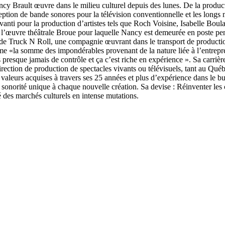
cy Brault œuvre dans le milieu culturel depuis des lunes. De la product
ption de bande sonores pour la télévision conventionnelle et les longs mé
Avanti pour la production d’artistes tels que Roch Voisine, Isabelle Bo
ène l’œuvre théâtrale Broue pour laquelle Nancy est demeurée en poste pe
e de Truck N Roll, une compagnie œuvrant dans le transport de productio
 «la somme des impondérables provenant de la nature liée à l’entreprenar
’as presque jamais de contrôle et ça c’est riche en expérience ». Sa carriè
direction de production de spectacles vivants ou télévisuels, tant au Qué
aleurs acquises à travers ses 25 années et plus d’expérience dans le but
ne sonorité unique à chaque nouvelle création. Sa devise : Réinventer le
é des marchés culturels en intense mutations.