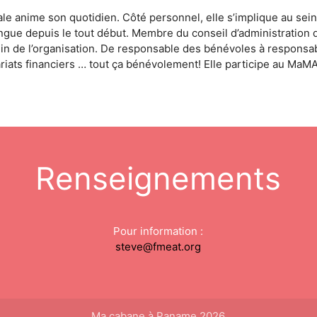
ale anime son quotidien. Côté personnel, elle s’implique au sei
gue depuis le tout début. Membre du conseil d’administration 
ein de l’organisation. De responsable des bénévoles à responsable
iats financiers … tout ça bénévolement! Elle participe au MaMA
Renseignements
Pour information :
steve@fmeat.org
Ma cabane à Paname 2026