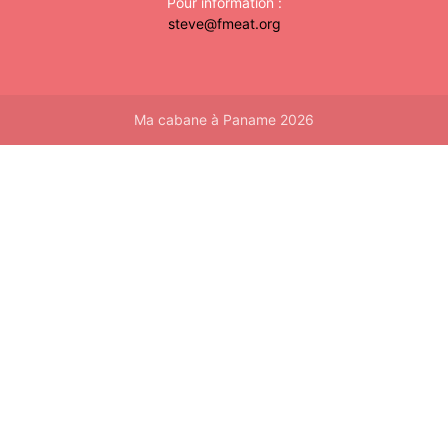
Pour information :
steve@fmeat.org
Ma cabane à Paname 2026